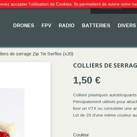
evez accepter l’utilisation de Cookies. Ils permettent de suivre votre na
DRONES
FPV
RADIO
BATTERIES
DIVERS
liers de serrage Zip Tie Serflex (x20)
COLLIERS DE SERRAGE
1,50 €
Colliers plastiques autobloquant
Principalement utilisés pour atta
fixer un VTX ou consolider une a
Lot de 20 d'une même couleur au
Couleur