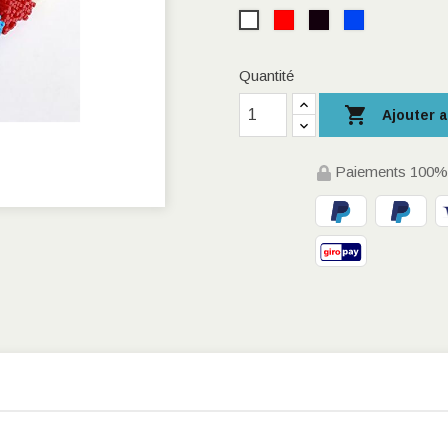
Rouge
Noir
Bleu
Blanc
Quantité

Ajouter a
Paiements 100% 