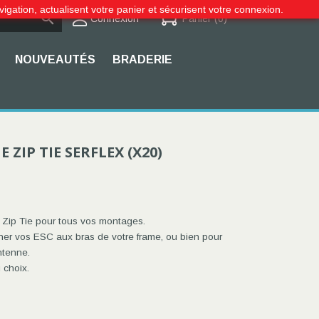
vigation, actualisent votre panier et sécurisent votre connexion.

Connexion
Panier
(0)
NOUVEAUTÉS
BRADERIE
 ZIP TIE SERFLEX (X20)
s Zip Tie pour tous vos montages.
cher vos ESC aux bras de votre frame, ou bien pour
ntenne.
 choix.