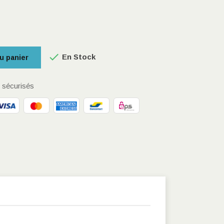

En Stock
u panier
sécurisés