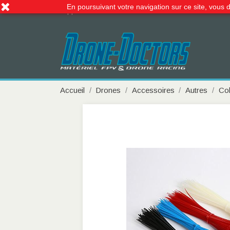
En poursuivant votre navigation sur ce site, vous d
Appelez-nous :
09 51 99 06 66
Accueil
Drones
Accessoires
Autres
Col