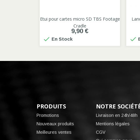

Etui pour cartes micro SD TBS Footage
Lan
Cradle
9,90 €


En Stock
E
PRODUITS
NOTRE SOCIÉT
Promotions
Livraison en 24h/48h
Nouveaux produits
Mentions légales
Meilleures ventes
CGV