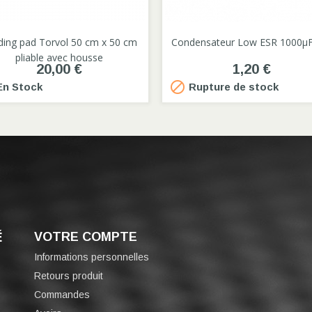


ding pad Torvol 50 cm x 50 cm
Condensateur Low ESR 1000µF
pliable avec housse
20,00 €
1,20 €

n Stock
Rupture de stock
É
VOTRE COMPTE
Informations personnelles
Retours produit
Commandes