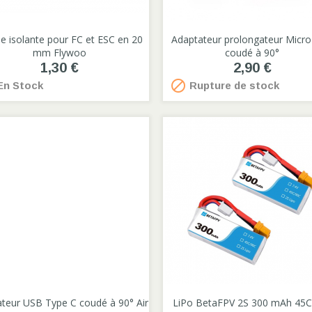
e isolante pour FC et ESC en 20

Adaptateur prolongateur Micr

mm Flywoo
coudé à 90°
1,30 €
2,90 €

n Stock
Rupture de stock
teur USB Type C coudé à 90° Air

LiPo BetaFPV 2S 300 mAh 45C 
