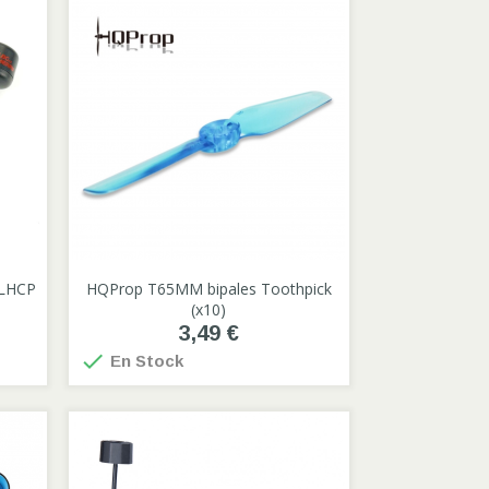
 LHCP
HQProp T65MM bipales Toothpick

(x10)
3,49 €
Gris
Violet
Orange
Bleu

En Stock