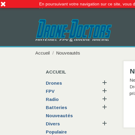
En poursuivant votre navigation sur ce site, vous d
Appelez-nous :
09 51 99 06 66
Accueil
Nouveautés
N
ACCUEIL
Ne

Drones
Dr

FPV
pri

Radio

Batteries
Nouveautés

Divers
Populaire