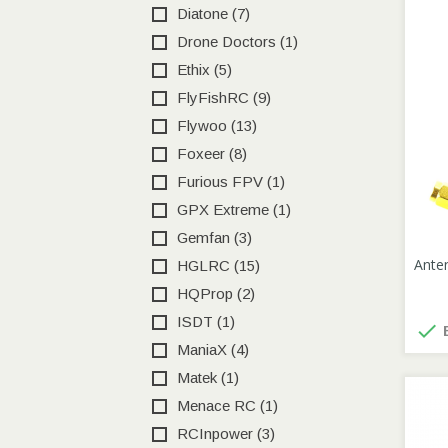
Diatone
(7)
Drone Doctors
(1)
Ethix
(5)
FlyFishRC
(9)
Flywoo
(13)
Foxeer
(8)
Furious FPV
(1)
GPX Extreme
(1)
Gemfan
(3)
Ante
HGLRC
(15)
HQProp
(2)
ISDT
(1)

E
ManiaX
(4)
Matek
(1)
Menace RC
(1)
RCInpower
(3)