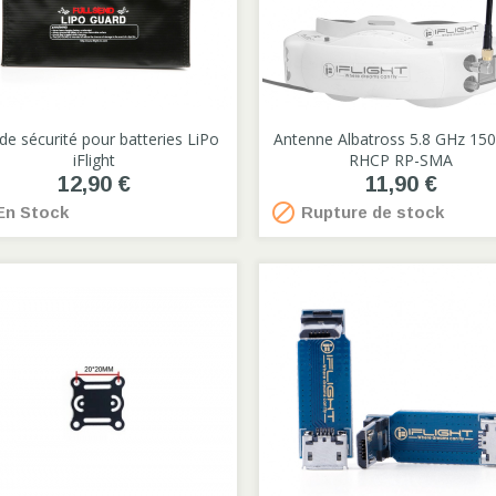
de sécurité pour batteries LiPo

Antenne Albatross 5.8 GHz 1

iFlight
RHCP RP-SMA
12,90 €
11,90 €

n Stock
Rupture de stock