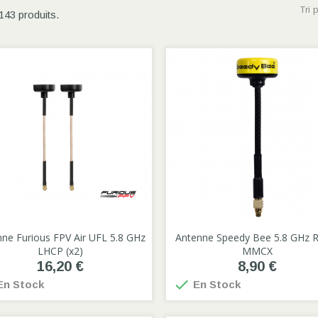
Tri p
 143 produits.
ne Furious FPV Air UFL 5.8 GHz

Antenne Speedy Bee 5.8 GHz 

LHCP (x2)
MMCX
16,20 €
8,90 €

n Stock
En Stock