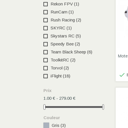
Rekon FPV
(1)
RunCam
(1)
Rush Racing
(2)
SKYRC
(1)
Skystars RC
(5)
Speedy Bee
(2)
Team Black Sheep
(6)
Moteu
ToolkitRC
(2)
Torvol
(2)

E
iFlight
(18)
Prix
1.00 € - 279.00 €
Couleur
Gris
(3)