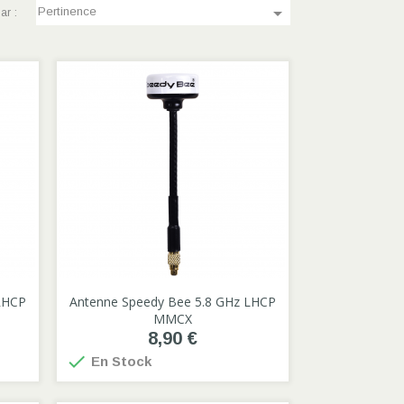

Pertinence
ar :
RHCP
Antenne Speedy Bee 5.8 GHz LHCP

MMCX
8,90 €

En Stock