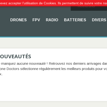
evez accepter l’utilisation de Cookies. Ils permettent de suivre votre na
DRONES
FPV
RADIO
BATTERIES
DIVERS
OUVEAUTÉS
 manquez aucune nouveauté ! Retrouvez nos derniers arrivages dans
one Doctors sélectionne régulièrement les meilleurs produits pour vo
x.