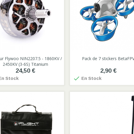
r Flywoo NIN2207.5 - 1860KV /

Pack de 7 stickers BetaFP

2450KV (3-6S) Titanium
24,50 €
2,90 €

n Stock
En Stock