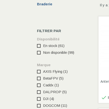
Braderie
Il y a
FILTRER PAR
Disponibilité
En stock
(61)
Non disponible
(99)
Marque
AXIS Flying
(1)
BetaFPV
(5)
Anten
Caddx
(1)
DALPROP
(5)

E
DJI
(4)
DOGCOM
(11)