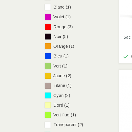
Blanc
(1)
Violet
(1)
Rouge
(3)
Noir
(5)
Sac 
Orange
(1)

Bleu
(1)
E
Vert
(1)
Jaune
(2)
Titane
(1)
Cyan
(3)
Doré
(1)
Vert fluo
(1)
Transparent
(2)