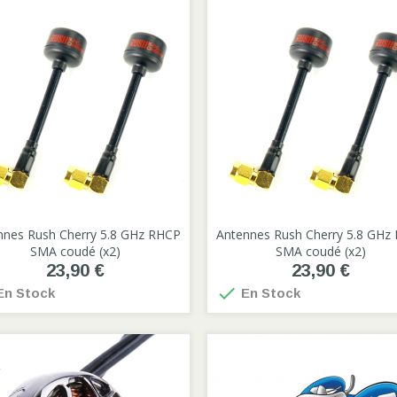
nnes Rush Cherry 5.8 GHz RHCP

Antennes Rush Cherry 5.8 GHz

SMA coudé (x2)
SMA coudé (x2)
23,90 €
23,90 €

n Stock
En Stock