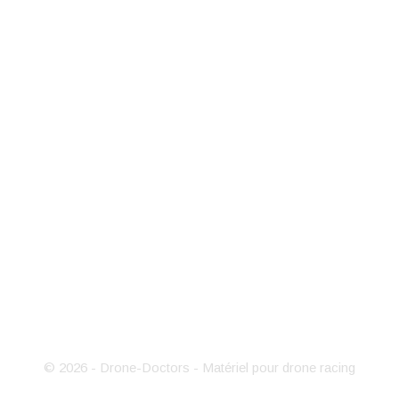
PRODUITS

NOTRE SOCIÉTÉ

VOTRE COMPTE

INFORMATIONS DE LA BOUTIQUE
© 2026 - Drone-Doctors - Matériel pour drone racing