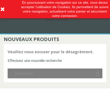
En poursuivant votre navigation sur ce site, vous devez


accepter l’utilisation de Cookies. Ils permettent de suivre
votre navigation, actualisent votre panier et sécurisent
votre connexion.
NOUVEAUX PRODUITS
Veuillez nous excuser pour le désagrément.
Effectuez une nouvelle recherche
