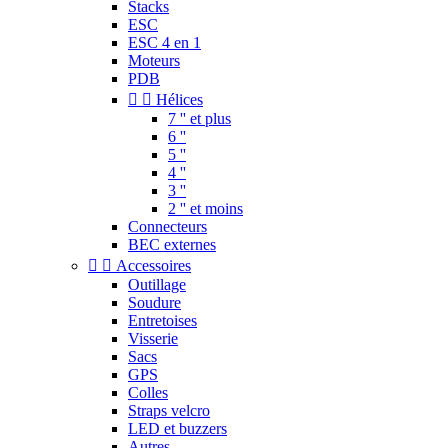
Stacks
ESC
ESC 4 en 1
Moteurs
PDB


Hélices
7 '' et plus
6 ''
5 ''
4 ''
3 ''
2 '' et moins
Connecteurs
BEC externes


Accessoires
Outillage
Soudure
Entretoises
Visserie
Sacs
GPS
Colles
Straps velcro
LED et buzzers
Autres