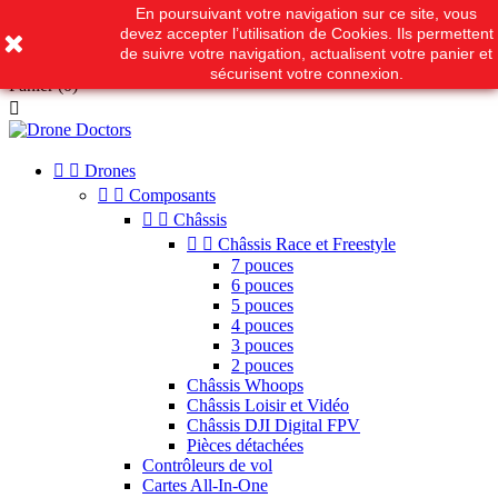
En poursuivant votre navigation sur ce site, vous
Appelez-nous :
09 51 99 06 66
devez accepter l’utilisation de Cookies. Ils permettent

de suivre votre navigation, actualisent votre panier et
Connexion
sécurisent votre connexion.
Panier
(0)



Drones


Composants


Châssis


Châssis Race et Freestyle
7 pouces
6 pouces
5 pouces
4 pouces
3 pouces
2 pouces
Châssis Whoops
Châssis Loisir et Vidéo
Châssis DJI Digital FPV
Pièces détachées
Contrôleurs de vol
Cartes All-In-One