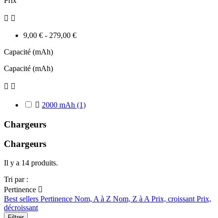
Prix


9,00 € - 279,00 €
Capacité (mAh)
Capacité (mAh)



2000 mAh
(1)
Chargeurs
Chargeurs
Il y a 14 produits.
Tri par :
Pertinence

Best sellers
Pertinence
Nom, A à Z
Nom, Z à A
Prix, croissant
Prix,
décroissant
Filtrer