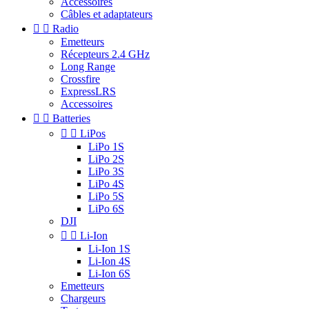
Accessoires
Câbles et adaptateurs


Radio
Emetteurs
Récepteurs 2.4 GHz
Long Range
Crossfire
ExpressLRS
Accessoires


Batteries


LiPos
LiPo 1S
LiPo 2S
LiPo 3S
LiPo 4S
LiPo 5S
LiPo 6S
DJI


Li-Ion
Li-Ion 1S
Li-Ion 4S
Li-Ion 6S
Emetteurs
Chargeurs