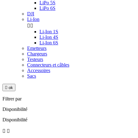
LiPo 5S
LiPo 6S
DJI
Li-Ion


Li-Ion 1S
Li-Ion 4S
Li-Ion 6S
Emetteurs
Chargeurs
Testeurs
Connecteurs et câbles
Accessoires
Sacs

ok
Filtrer par
Disponibilité
Disponibilité

