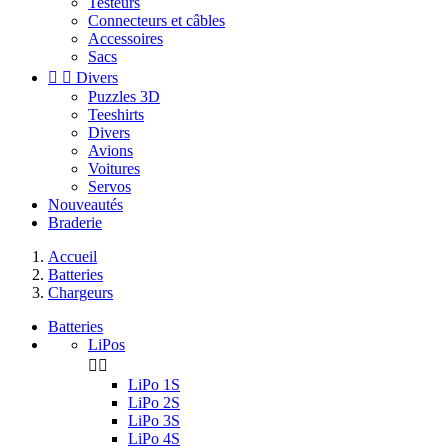
Testeurs
Connecteurs et câbles
Accessoires
Sacs


Divers
Puzzles 3D
Teeshirts
Divers
Avions
Voitures
Servos
Nouveautés
Braderie
Accueil
Batteries
Chargeurs
Batteries
LiPos


LiPo 1S
LiPo 2S
LiPo 3S
LiPo 4S