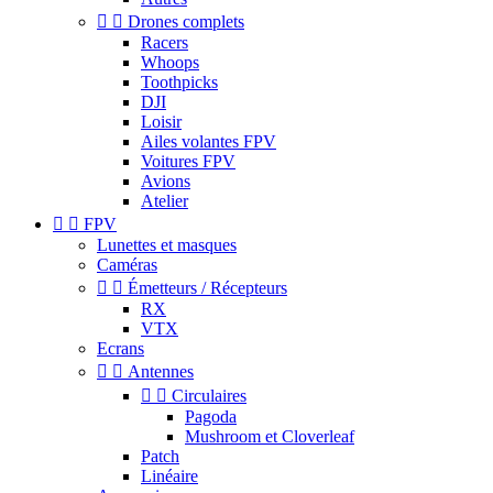


Drones complets
Racers
Whoops
Toothpicks
DJI
Loisir
Ailes volantes FPV
Voitures FPV
Avions
Atelier


FPV
Lunettes et masques
Caméras


Émetteurs / Récepteurs
RX
VTX
Ecrans


Antennes


Circulaires
Pagoda
Mushroom et Cloverleaf
Patch
Linéaire