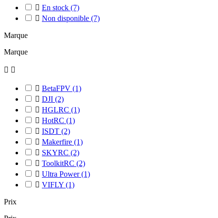

En stock
(7)

Non disponible
(7)
Marque
Marque



BetaFPV
(1)

DJI
(2)

HGLRC
(1)

HotRC
(1)

ISDT
(2)

Makerfire
(1)

SKYRC
(2)

ToolkitRC
(2)

Ultra Power
(1)

VIFLY
(1)
Prix