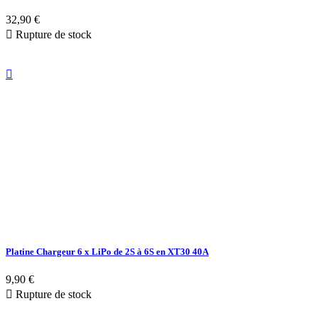
32,90 €

Rupture de stock

Platine Chargeur 6 x LiPo de 2S à 6S en XT30 40A
9,90 €

Rupture de stock