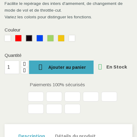
Facilite le repérage des inters d'armement, de changement de
mode de vol et de throttle-cut.
Variez les coloris pour distinguer les fonctions.
Couleur
Blanc
Rouge
Bleu
Vert
Jaune
Transparent
Noir
Quantité


En Stock
Ajouter au panier
Paiements 100% sécurisés
Description
Détails du produit