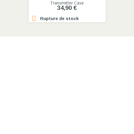
Transmitter Case
34,90 €

Rupture de stock
PRODUITS

NOTRE SOCIÉTÉ

VOTRE COMPTE

INFORMATIONS DE LA BOUTIQUE