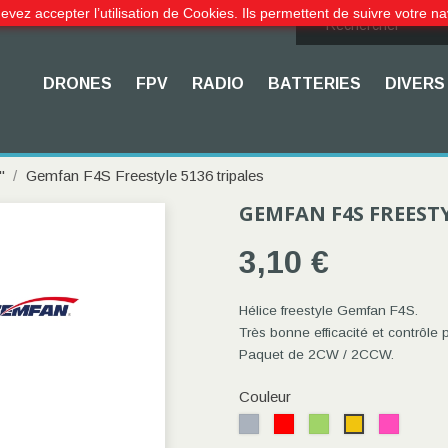
evez accepter l’utilisation de Cookies. Ils permettent de suivre votre na
DRONES
FPV
RADIO
BATTERIES
DIVERS
'
Gemfan F4S Freestyle 5136 tripales
GEMFAN F4S FREESTY
3,10 €
Hélice freestyle Gemfan F4S.
Très bonne efficacité et contrôle p
Paquet de 2CW / 2CCW.
Couleur
Gris
Rouge
Vert
Rose
Jaune