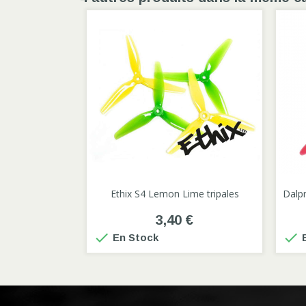

Ethix S4 Lemon Lime tripales
Dalpr
3,40 €


En Stock
E