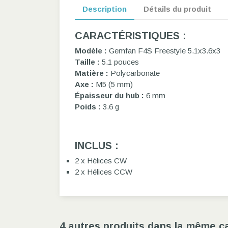
Description
Détails du produit
CARACTÉRISTIQUES :
Modèle :
Gemfan F4S Freestyle 5.1x3.6x3
Taille :
5.1 pouces
Matière :
Polycarbonate
Axe :
M5 (5 mm)
Épaisseur du hub :
6 mm
Poids :
3.6 g
INCLUS :
2 x Hélices CW
2 x Hélices CCW
4 autres produits dans la même ca