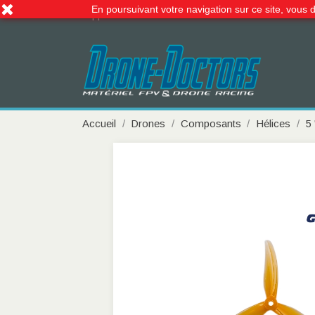
En poursuivant votre navigation sur ce site, vous d
Appelez-nous :
09 51 99 06 66
Accueil
Drones
Composants
Hélices
5 '