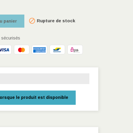

Rupture de stock
u panier
sécurisés
orsque le produit est disponible