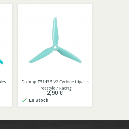

ales
Dalprop T5143.5 V2 Cyclone tripales
Freestyle / Racing
2,90 €
Violet
Bleu
Gris
sarcelle
métal

En Stock
(Teal)