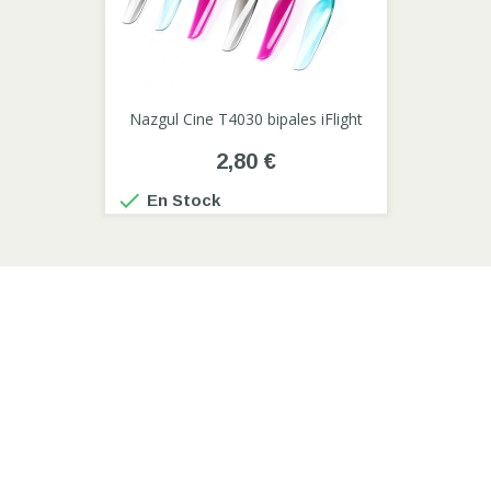
Nazgul Cine T4030 bipales iFlight
2,80 €

En Stock
PRODUITS

NOTRE SOCIÉTÉ

VOTRE COMPTE
